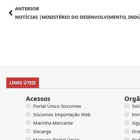
ANTERIOR
LINKS ÚTEIS
Acessos
Orgã
Portal Único Siscomex
Sol
Siscomex Importação Web
Inm
Marinha Mercante
Sig
Siscarga
Dra
Manuais Portal Único
Out