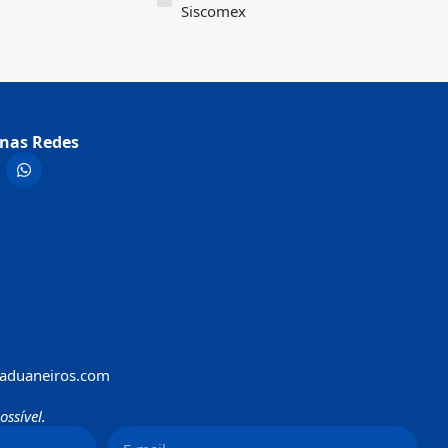
Siscomex
nas Redes
aduaneiros.com
ssível.