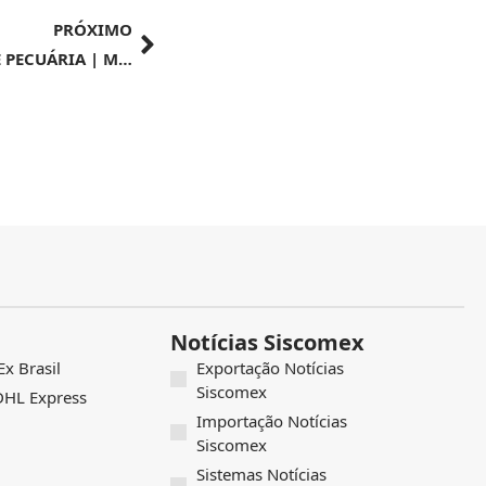
PRÓXIMO
NOTÍCIAS |MINISTÉRIO DA AGRICULTURA E PECUÁRIA | Ministro Fávaro e setor ervateiro discutem alteração da resolução que define os limites de contaminantes inorgânicos permitidos no Mercosul
Notícias Siscomex
x Brasil
Exportação Notícias
Siscomex
 DHL Express
Importação Notícias
Siscomex
Sistemas Notícias