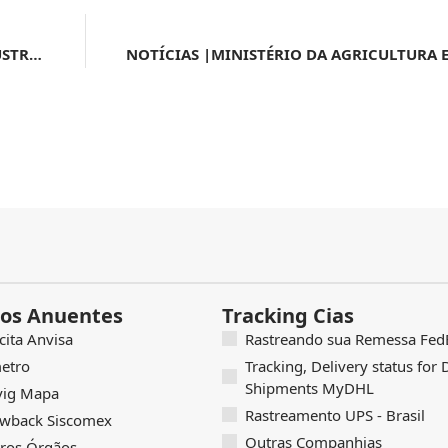
NOTÍCIAS |MINISTÉRIO DO DESENVOLVIMENTO, INDÚSTRIA, COMÉRCIO E SERVIÇOS | MDIC lança nova edição do Selo de Boas Práticas Regulatórias e abre prazo para inscrição
os Anuentes
Tracking Cias
icita Anvisa
Rastreando sua Remessa FedE
etro
Tracking, Delivery status for
Shipments MyDHL
vig Mapa
Rastreamento UPS - Brasil
wback Siscomex
Outras Companhias
ros Órgãos