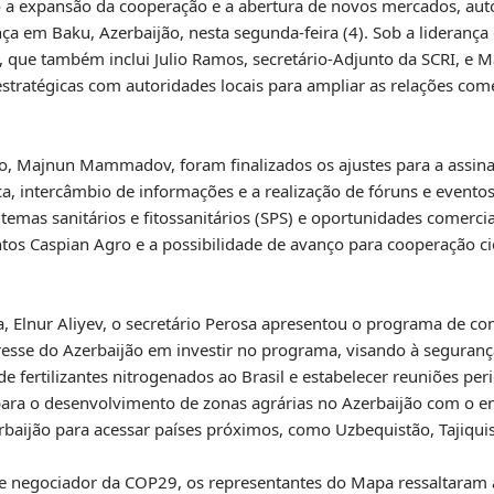
o a expansão da cooperação e a abertura de novos mercados, aut
ça em Baku, Azerbaijão, nesta segunda-feira (4). Sob a liderança
, que também inclui Julio Ramos, secretário-Adjunto da SCRI, e Ma
ratégicas com autoridades locais para ampliar as relações comer
ão, Majnun Mammadov, foram finalizados os ajustes para a assin
 intercâmbio de informações e a realização de fóruns e eventos
 temas sanitários e fitossanitários (SPS) e oportunidades comerci
ntos Caspian Agro e a possibilidade de avanço para cooperação ci
, Elnur Aliyev, o secretário Perosa apresentou o programa de c
esse do Azerbaijão em investir no programa, visando à segurança
e fertilizantes nitrogenados ao Brasil e estabelecer reuniões per
para o desenvolvimento de zonas agrárias no Azerbaijão com o e
rbaijão para acessar países próximos, como Uzbequistão, Tajiquis
hefe negociador da COP29, os representantes do Mapa ressaltaram