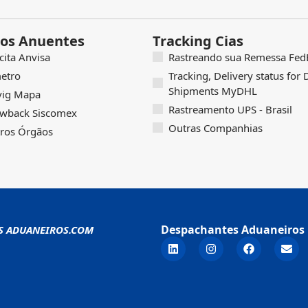
os Anuentes
Tracking Cias
icita Anvisa
Rastreando sua Remessa FedE
etro
Tracking, Delivery status for
Shipments MyDHL
vig Mapa
Rastreamento UPS - Brasil
wback Siscomex
Outras Companhias
ros Órgãos
Despachantes Aduaneiros 
S ADUANEIROS.COM