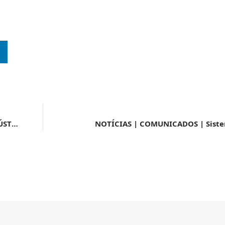
NOTÍCIAS | MINISTÉRIO DO DESENVOLVIMENTO, INDÚSTRIA, COMÉRCIO E SERVIÇOS | Medida dá novo estímulo ao financiamento das exportações
NOTÍCIAS | COMUNICADOS | Siste