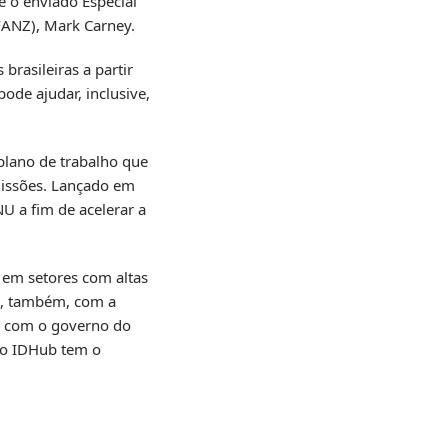
e o enviado Especial
FANZ), Mark Carney.
rasileiras a partir
ode ajudar, inclusive,
plano de trabalho que
missões. Lançado em
U a fim de acelerar a
a em setores com altas
rá, também, com a
a com o governo do
, o IDHub tem o