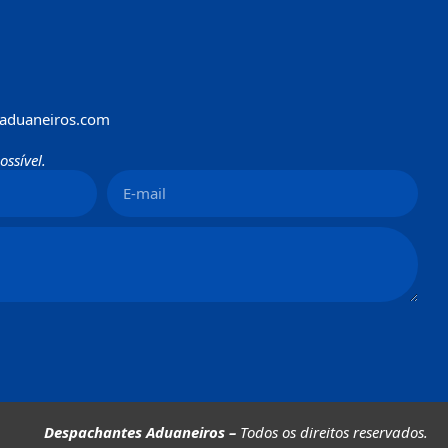
aduaneiros.com
ssível.
Despachantes Aduaneiros –
Todos os direitos reservados.