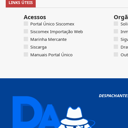
LINKS ÚTEIS
Acessos
Orgã
Portal Único Siscomex
Sol
Siscomex Importação Web
Inm
Marinha Mercante
Sig
Siscarga
Dra
Manuais Portal Único
Out
DESPACHANTE