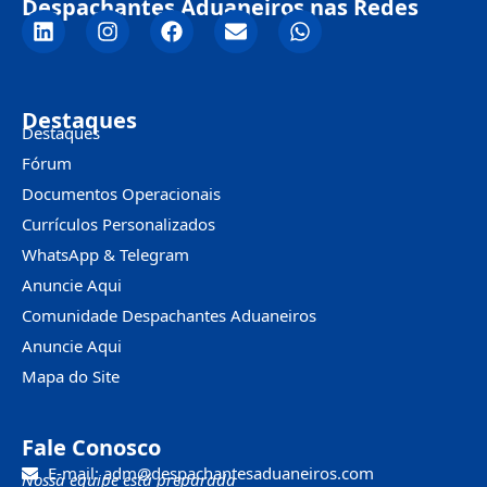
Despachantes Aduaneiros nas Redes
Destaques
Destaques
Fórum
Documentos Operacionais
Currículos Personalizados
WhatsApp & Telegram
Anuncie Aqui
Comunidade Despachantes Aduaneiros
Anuncie Aqui
Mapa do Site
Fale Conosco
E-mail: adm@despachantesaduaneiros.com
Nossa equipe está preparada