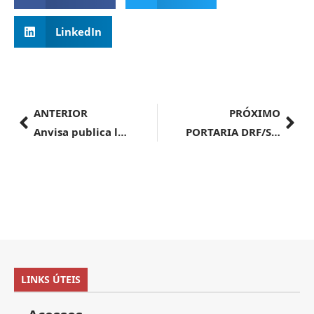
LinkedIn
ANTERIOR
PRÓXIMO
Anvisa publica lista das primeiras empresas certificadas no Programa OEA-Integrado
PORTARIA DRF/STM Nº 102, DE 30 DE JULHO DE 2024
LINKS ÚTEIS