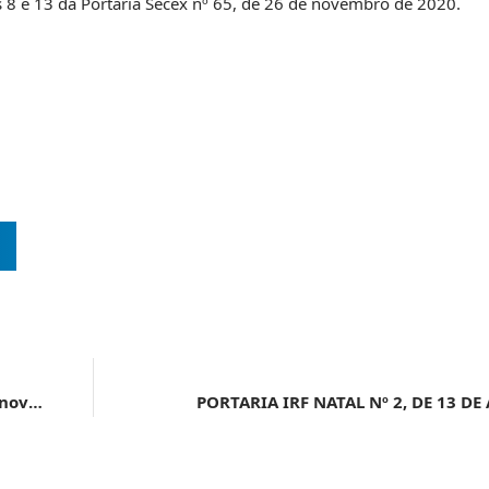
 8 e 13 da Portaria Secex nº 65, de 26 de novembro de 2020.
NOVA INDÚSTRIA BRASIL | NIB ganha mais crédito e novos parceiros. Investimentos públicos e privados para o Complexo Econômico-Industrial da Saúde chegam a R$ 57,4 bi
PORTARIA IRF NATAL Nº 2, DE 13 D