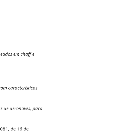
seados em chaff e
r
com características
as de aeronaves, para
.081, de 16 de