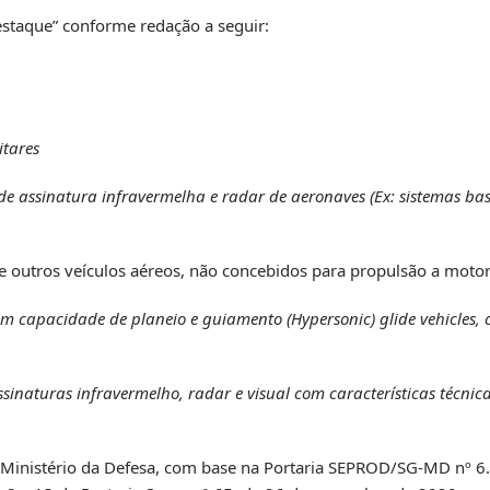
staque” conforme redação a seguir:
itares
e assinatura infravermelha e radar de aeronaves (Ex: sistemas ba
 e outros veículos aéreos, não concebidos para propulsão a moto
m capacidade de planeio e guiamento (Hypersonic) glide vehicles, 
inaturas infravermelho, radar e visual com características técnic
do Ministério da Defesa, com base na Portaria SEPROD/SG-MD nº 6