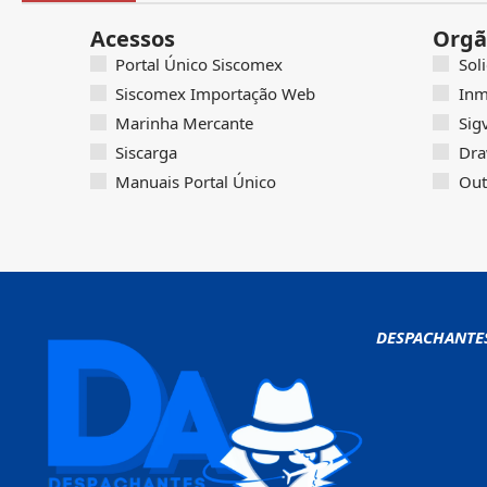
Acessos
Orgã
Portal Único Siscomex
Sol
Siscomex Importação Web
Inm
Marinha Mercante
Sig
Siscarga
Dra
Manuais Portal Único
Out
DESPACHANTE