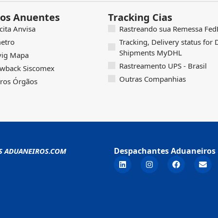
os Anuentes
Tracking Cias
icita Anvisa
Rastreando sua Remessa FedE
etro
Tracking, Delivery status for
Shipments MyDHL
vig Mapa
Rastreamento UPS - Brasil
wback Siscomex
Outras Companhias
ros Órgãos
Despachantes Aduaneiros 
S ADUANEIROS.COM