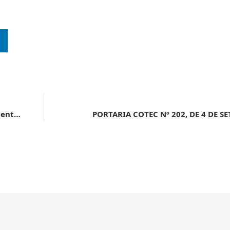
COOPERAÇÃO TÉCNICA | Anvisa participa de treinamento para autoridades internacionais de segurança de alimentos
PORTARIA COTEC Nº 202, DE 4 DE S