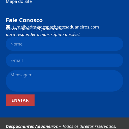
Mapa do Site
Fale Conosco
E-mail: adm@despachantesaduaneiros.com
Nossa equipe está preparada
para responder o mais rápido possível.
ENVIAR
Despachantes Aduaneiros –
Todos os direitos reservados.