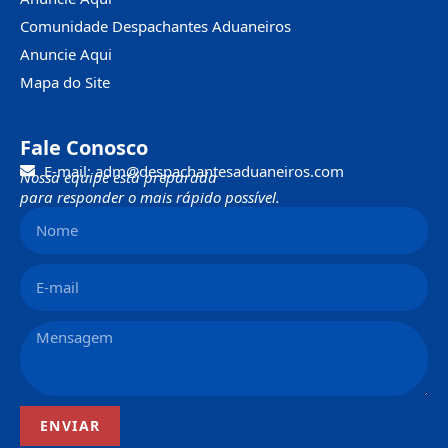
Comunidade Despachantes Aduaneiros
Anuncie Aqui
Mapa do Site
Fale Conosco
E-mail: adm@despachantesaduaneiros.com
Nossa equipe está preparada
para responder o mais rápido possível.
ENVIAR