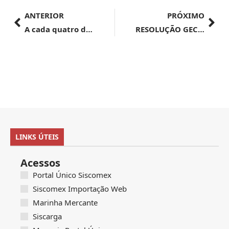
ANTERIOR
PRÓXIMO
A cada quatro dias, um novo mercado foi aberto para o agro neste ano
RESOLUÇÃO GECEX Nº 592, DE 29 DE ABRIL DE 2024
LINKS ÚTEIS
Acessos
Portal Único Siscomex
Siscomex Importação Web
Marinha Mercante
Siscarga