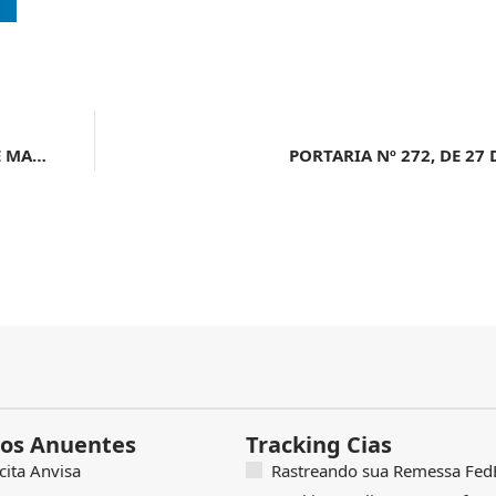
ATO DECLARATÓRIO EXECUTIVO ALF IGI Nº 6, DE 23 DE MAIO DE 2024
PORTARIA Nº 272, DE 27
os Anuentes
Tracking Cias
icita Anvisa
Rastreando sua Remessa FedE