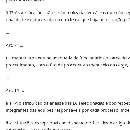
§ 7º As verificações não serão realizadas em áreas que não se
qualidade e natureza da carga, desde que haja autorização pré
…
Art. 7º …
I – manter uma equipe adequada de funcionários na área de v
procedimento, com o fito de proceder ao manuseio da carga, 
…
Art. 11 …
§ 1º A distribuição da análise das DI selecionadas e dos respec
integrantes das equipes responsáveis por cada processo, inde
§ 2º Situações excepcionais ao disposto no § 1º deste artigo 
Aduaneiro – SEDAD da ALF/SPO.