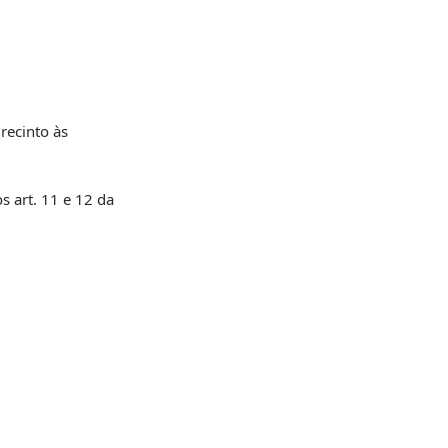
recinto às
s art. 11 e 12 da