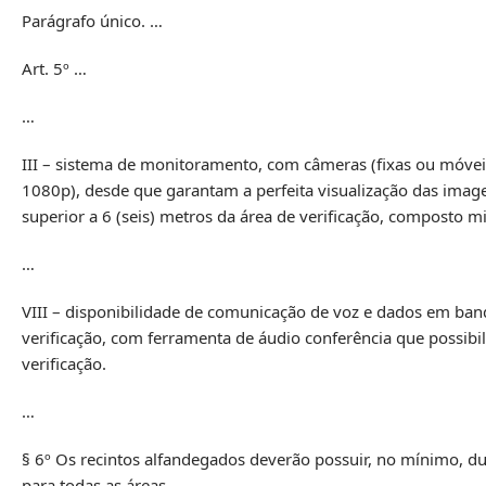
Parágrafo único. …
Art. 5º …
…
III – sistema de monitoramento, com câmeras (fixas ou móvei
1080p), desde que garantam a perfeita visualização das image
superior a 6 (seis) metros da área de verificação, composto 
…
VIII – disponibilidade de comunicação de voz e dados em ba
verificação, com ferramenta de áudio conferência que possibi
verificação.
…
§ 6º Os recintos alfandegados deverão possuir, no mínimo, dua
para todas as áreas.