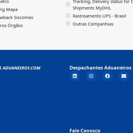
etro
Tracking, Delivery status for
Shipments MyDHL
vig Mapa
Rastreamento UPS - Brasil
wback Siscomex
Outras Companhias
ros Órgãos
Despachantes Aduaneiros 
S ADUANEIROS.COM
Fale Conosco