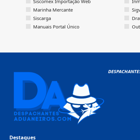
Siscomex Importação Web
Inm
Marinha Mercante
Sig
Siscarga
Dra
Manuais Portal Único
Out
DESPACHANTE
Destaques