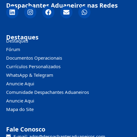
Despachantes Aduaneiros nas Redes
Destaques
Destaques
Fórum
Documentos Operacionais
Currículos Personalizados
WhatsApp & Telegram
Anuncie Aqui
Comunidade Despachantes Aduaneiros
Anuncie Aqui
Mapa do Site
Fale Conosco
E-mail: adm@despachantesaduaneiros.com