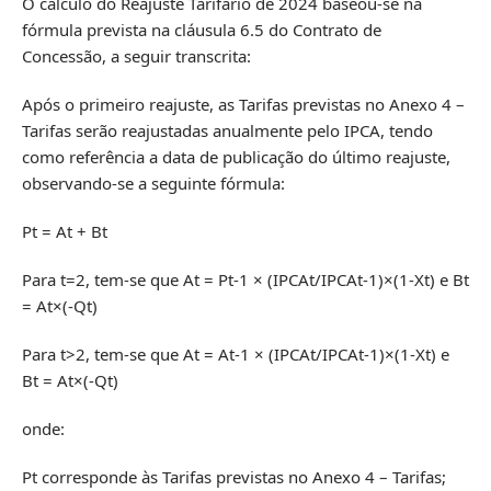
O cálculo do Reajuste Tarifário de 2024 baseou-se na
fórmula prevista na cláusula 6.5 do Contrato de
Concessão, a seguir transcrita:
Após o primeiro reajuste, as Tarifas previstas no Anexo 4 –
Tarifas serão reajustadas anualmente pelo IPCA, tendo
como referência a data de publicação do último reajuste,
observando-se a seguinte fórmula:
Pt = At + Bt
Para t=2, tem-se que At = Pt-1 × (IPCAt/IPCAt-1)×(1-Xt) e Bt
= At×(-Qt)
Para t>2, tem-se que At = At-1 × (IPCAt/IPCAt-1)×(1-Xt) e
Bt = At×(-Qt)
onde:
Pt corresponde às Tarifas previstas no Anexo 4 – Tarifas;