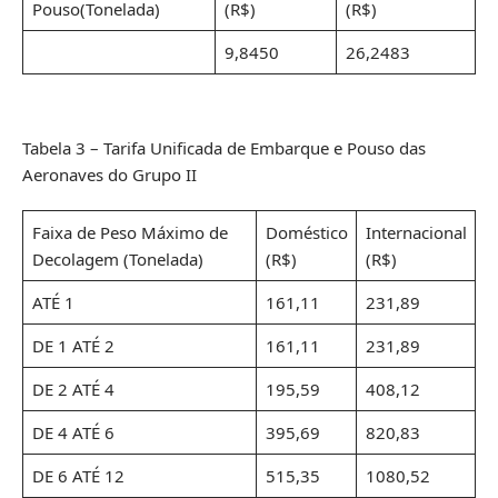
Pouso(Tonelada)
(R$)
(R$)
9,8450
26,2483
Tabela 3 – Tarifa Unificada de Embarque e Pouso das
Aeronaves do Grupo II
Faixa de Peso Máximo de
Doméstico
Internacional
Decolagem (Tonelada)
(R$)
(R$)
ATÉ 1
161,11
231,89
DE 1 ATÉ 2
161,11
231,89
DE 2 ATÉ 4
195,59
408,12
DE 4 ATÉ 6
395,69
820,83
DE 6 ATÉ 12
515,35
1080,52