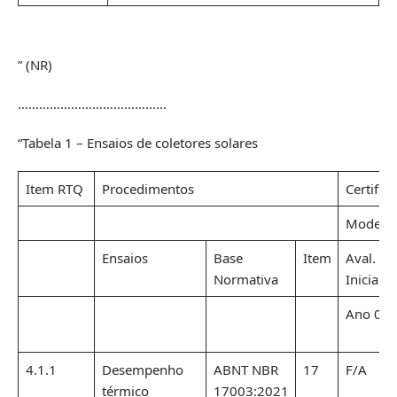
” (NR)
……………………………………
“Tabela 1 – Ensaios de coletores solares
Item RTQ
Procedimentos
Certific
Modelo 
Ensaios
Base
Item
Aval.
Normativa
Inicial
Ano 0
4.1.1
Desempenho
ABNT NBR
17
F/A
térmico
17003:2021