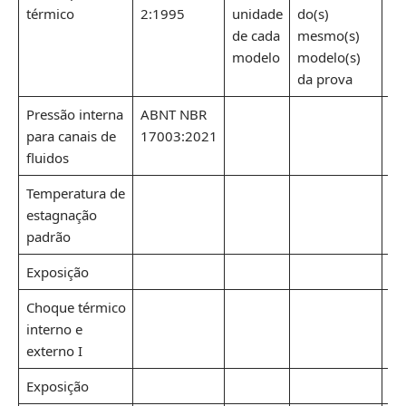
térmico
2:1995
unidade
do(s)
do
de cada
mesmo(s)
me
modelo
modelo(s)
mo
da prova
da
Pressão interna
ABNT NBR
para canais de
17003:2021
fluidos
Temperatura de
estagnação
padrão
Exposição
Choque térmico
interno e
externo I
Exposição