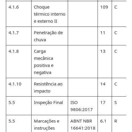
4.1.6
Choque
109
C
térmico interno
e externo II
4.1.7
Penetração de
11
C
chuva
4.1.8
Carga
13
C
mecânica
positiva e
negativa
4.1.10
Resistência ao
14
C
impacto
5.5
Inspeção Final
ISO
17
S
9806:2017
5.5
Marcações e
ABNT NBR
6.1
R
instruções
16641:2018