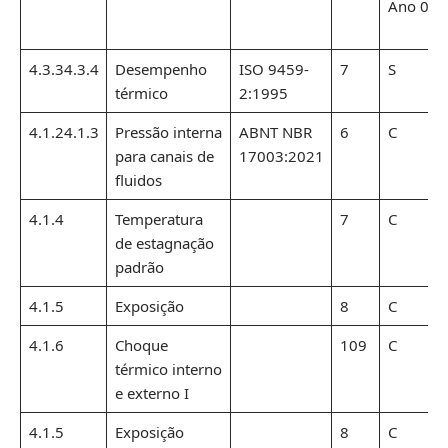
Ano 0
4.3.34.3.4
Desempenho
ISO 9459-
7
S
térmico
2:1995
4.1.24.1.3
Pressão interna
ABNT NBR
6
C
para canais de
17003:2021
fluidos
4.1.4
Temperatura
7
C
de estagnação
padrão
4.1.5
Exposição
8
C
4.1.6
Choque
109
C
térmico interno
e externo I
4.1.5
Exposição
8
C