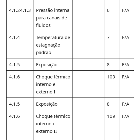
4.1.24.1.3
Pressão interna
6
F/A
para canais de
fluidos
4.1.4
Temperatura de
7
F/A
estagnação
padrão
4.1.5
Exposição
8
F/A
4.1.6
Choque térmico
109
F/A
interno e
externo I
4.1.5
Exposição
8
F/A
4.1.6
Choque térmico
109
F/A
interno e
externo II