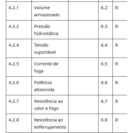
4.2.1
Volume
6.2
R
armazenado
4.2.2
Pressão
6.3
R
hidrostática
4.2.4
Tensão
6.4
R
suportável
4.2.5
Corrente de
6.5
R
fuga
4.2.6
Potência
6.6
R
absorvida
4.2.7
Resistência ao
6.7
R
calor e fogo
4.2.8
Resistência ao
6.8
R
enferrujamento