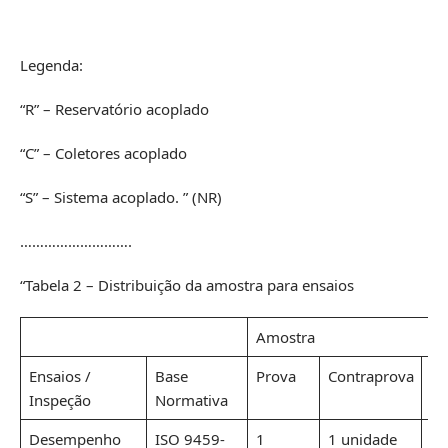
Legenda:
“R” – Reservatório acoplado
“C” – Coletores acoplado
“S” – Sistema acoplado. ” (NR)
……………………….
“Tabela 2 – Distribuição da amostra para ensaios
Amostra
Ensaios /
Base
Prova
Contraprova
Te
Inspeção
Normativa
Desempenho
ISO 9459-
1
1 unidade
1 