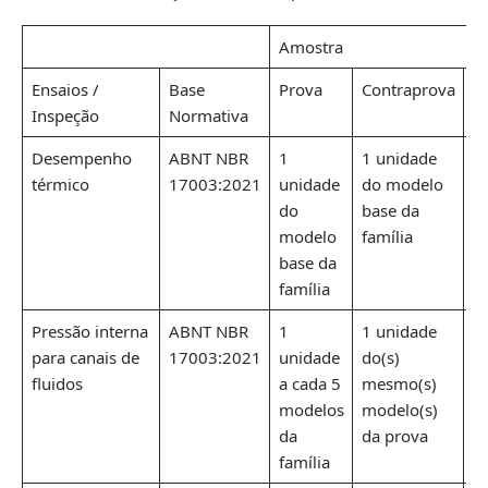
Amostra
Ensaios /
Base
Prova
Contraprova
T
Inspeção
Normativa
Desempenho
ABNT NBR
1
1 unidade
1
térmico
17003:2021
unidade
do modelo
d
do
base da
b
modelo
família
fa
base da
família
Pressão interna
ABNT NBR
1
1 unidade
1
para canais de
17003:2021
unidade
do(s)
do
fluidos
a cada 5
mesmo(s)
m
modelos
modelo(s)
m
da
da prova
d
família