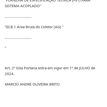
“PLANILHA DE ESPECIFICAÇÃO TÉCNICA (PET) PARA
SISTEMA ACOPLADO”
……………………….
“III.B.1 Área Bruta do Coletor (AG) “
……………………….
“
Art. 2º Esta Portaria entra em vigor em 1º de JULHO de
2024.
MARCIO ANDRE OLIVEIRA BRITO