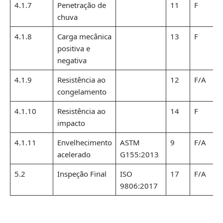
4.1.7
Penetração de
11
F
chuva
4.1.8
Carga mecânica
13
F
positiva e
negativa
4.1.9
Resistência ao
12
F/A
congelamento
4.1.10
Resistência ao
14
F
impacto
4.1.11
Envelhecimento
ASTM
9
F/A
acelerado
G155:2013
5.2
Inspeção Final
ISO
17
F/A
9806:2017