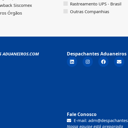
Rastreamento UPS - Brasil
wback Siscomex
Outras Companhias
ros Órgãos
Despachantes Aduaneiros 
S ADUANEIROS.COM
Fale Conosco
E-mail: adm@despachantes
Nossa equipe está preparada