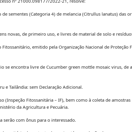
rocesso nº 21000.098177/2022-21, resolve:
ão de sementes (Categoria 4) de melancia (Citrullus lanatus) das o
 novas, de primeiro uso, e livres de material de solo e resíduos
Fitossanitário, emitido pela Organização Nacional de Proteção F
envio se encontra livre de Cucumber green mottle mosaic virus, de
ru e Tailândia: sem Declaração Adicional.
so (Inspeção Fitossanitária – IF), bem como à coleta de amostras 
nistério da Agricultura e Pecuária.
ria serão com ônus para o interessado.