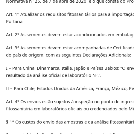
Normativa nº 25, de 7 de abril de 2020, e o que consta do P
Art. 1º Atualizar os requisitos fitossanitários para a importaç
Portaria.
Art. 2º As sementes devem estar acondicionados em embalagens
Art. 3º As sementes devem estar acompanhadas de Certificado 
do país de origem, com as seguintes Declarações Adicionais:
I – Para China, Dinamarca, Itália, Japão e Países Baixos: “O 
resultado da análise oficial de laboratório Nº.”.
II – Para Chile, Estados Unidos da América, França, México, Pe
Art. 4º Os envios estão sujeitos à inspeção no ponto de ingres
fitossanitária em laboratórios oficiais ou credenciados pelo Mi
§ 1º Os custos do envio das amostras e da análise fitossanitá