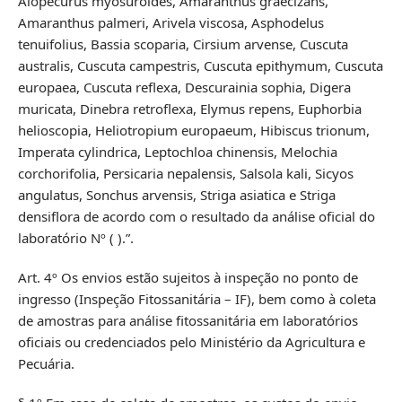
Alopecurus myosuroides, Amaranthus graecizans,
Amaranthus palmeri, Arivela viscosa, Asphodelus
tenuifolius, Bassia scoparia, Cirsium arvense, Cuscuta
australis, Cuscuta campestris, Cuscuta epithymum, Cuscuta
europaea, Cuscuta reflexa, Descurainia sophia, Digera
muricata, Dinebra retroflexa, Elymus repens, Euphorbia
helioscopia, Heliotropium europaeum, Hibiscus trionum,
Imperata cylindrica, Leptochloa chinensis, Melochia
corchorifolia, Persicaria nepalensis, Salsola kali, Sicyos
angulatus, Sonchus arvensis, Striga asiatica e Striga
densiflora de acordo com o resultado da análise oficial do
laboratório Nº ( ).”.
Art. 4º Os envios estão sujeitos à inspeção no ponto de
ingresso (Inspeção Fitossanitária – IF), bem como à coleta
de amostras para análise fitossanitária em laboratórios
oficiais ou credenciados pelo Ministério da Agricultura e
Pecuária.