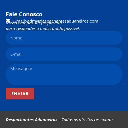
Fale Conosco
E-mail: adm@despachantesaduaneiros.com
Nossa equipe está preparada
para responder o mais rápido possível.
ENVIAR
Despachantes Aduaneiros –
Todos os direitos reservados.