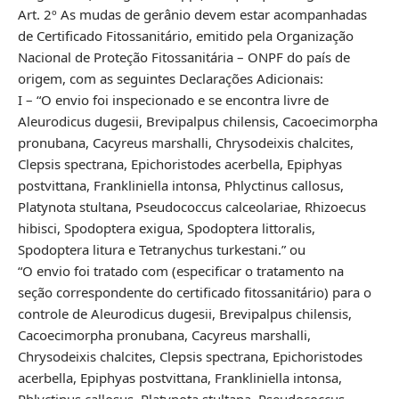
Art. 2º As mudas de gerânio devem estar acompanhadas
de Certificado Fitossanitário, emitido pela Organização
Nacional de Proteção Fitossanitária – ONPF do país de
origem, com as seguintes Declarações Adicionais:
I – “O envio foi inspecionado e se encontra livre de
Aleurodicus dugesii, Brevipalpus chilensis, Cacoecimorpha
pronubana, Cacyreus marshalli, Chrysodeixis chalcites,
Clepsis spectrana, Epichoristodes acerbella, Epiphyas
postvittana, Frankliniella intonsa, Phlyctinus callosus,
Platynota stultana, Pseudococcus calceolariae, Rhizoecus
hibisci, Spodoptera exigua, Spodoptera littoralis,
Spodoptera litura e Tetranychus turkestani.” ou
“O envio foi tratado com (especificar o tratamento na
seção correspondente do certificado fitossanitário) para o
controle de Aleurodicus dugesii, Brevipalpus chilensis,
Cacoecimorpha pronubana, Cacyreus marshalli,
Chrysodeixis chalcites, Clepsis spectrana, Epichoristodes
acerbella, Epiphyas postvittana, Frankliniella intonsa,
Phlyctinus callosus, Platynota stultana, Pseudococcus