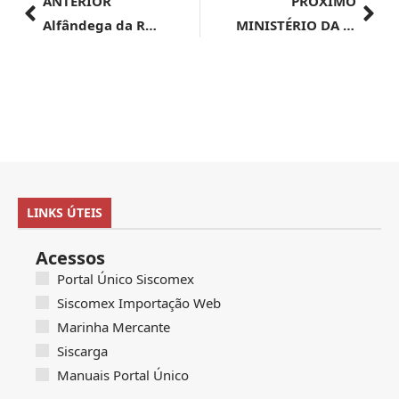
ANTERIOR
PRÓXIMO
Alfândega da Receita Federal do Brasil no Aeroporto Internacional de Viracopos – AVISO DE LICITAÇÃO LEILÃO ELETRÔNICO Nº0800100/000003/2024
MINISTÉRIO DA FAZENDA – SECRETARIA DE ASSUNTOS INTERNACIONAIS |
LINKS ÚTEIS
Acessos
Portal Único Siscomex
Siscomex Importação Web
Marinha Mercante
Siscarga
Manuais Portal Único