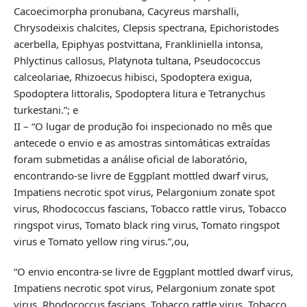
Cacoecimorpha pronubana, Cacyreus marshalli,
Chrysodeixis chalcites, Clepsis spectrana, Epichoristodes
acerbella, Epiphyas postvittana, Frankliniella intonsa,
Phlyctinus callosus, Platynota tultana, Pseudococcus
calceolariae, Rhizoecus hibisci, Spodoptera exigua,
Spodoptera littoralis, Spodoptera litura e Tetranychus
turkestani.”; e
II – “O lugar de produção foi inspecionado no mês que
antecede o envio e as amostras sintomáticas extraídas
foram submetidas a análise oficial de laboratório,
encontrando-se livre de Eggplant mottled dwarf virus,
Impatiens necrotic spot virus, Pelargonium zonate spot
virus, Rhodococcus fascians, Tobacco rattle virus, Tobacco
ringspot virus, Tomato black ring virus, Tomato ringspot
virus e Tomato yellow ring virus.”,ou,
“O envio encontra-se livre de Eggplant mottled dwarf virus,
Impatiens necrotic spot virus, Pelargonium zonate spot
virus, Rhodococcus fascians, Tobacco rattle virus, Tobacco