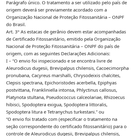
Parágrafo único. O tratamento a ser utilizado pelo país de
origem deverá ser previamente acordado com a
Organização Nacional de Proteção Fitossanitária – ONPF
do Brasil.
Art. 3º As estacas de gerânio devem estar acompanhadas
de Certificado Fitossanitário, emitido pela Organização
Nacional de Proteção Fitossanitária – ONPF do país de
origem, com as seguintes Declarações Adicionais:
I – “O envio foi inspecionado e se encontra livre de
Aleurodicus dugesii, Brevipalpus chilensis, Cacoecimorpha
pronubana, Cacyreus marshalli, Chrysodeixis chalcites,
Clepsis spectrana, Epichoristodes acerbella, Epiphyas
postvittana, Frankliniella intonsa, Phlyctinus callosus,
Platynota stultana, Pseudococcus calceolariae, Rhizoecus
hibisci, Spodoptera exigua, Spodoptera littoralis,
Spodoptera litura e Tetranychus turkestani.” ou
“O envio foi tratado com (especificar o tratamento na
seção correspondente do certificado fitossanitário) para o
controle de Aleurodicus dugesii, Brevipalpus chilensis,