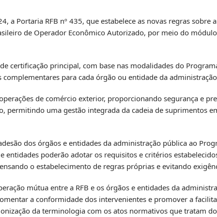
24, a
Portaria RFB nº 435
, que estabelece as novas regras sobre a
rasileiro de Operador Econômico Autorizado, por meio do módu
e certificação principal, com base nas modalidades do Program
s complementares para cada órgão ou entidade da administração 
 operações de comércio exterior, proporcionando segurança e pre
ado, permitindo uma gestão integrada da cadeia de suprimentos e
 adesão dos órgãos e entidades da administração pública ao Pr
e entidades poderão adotar os requisitos e critérios estabelecido
pensando o estabelecimento de regras próprias e evitando exigênc
operação mútua entre a RFB e os órgãos e entidades da administra
e fomentar a conformidade dos intervenientes e promover a facili
armonização da terminologia com os atos normativos que tratam 