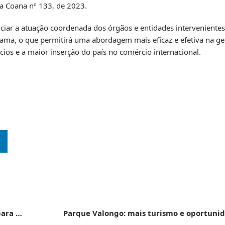
a Coana nº 133, de 2023
.
ciar a atuação coordenada dos órgãos e entidades intervenientes
grama, o que permitirá uma abordagem mais eficaz e efetiva na g
cios e a maior inserção do país no comércio internacional.
Receita Federal aprimora Programa OEA-Integrado para facilitar operações internacionais