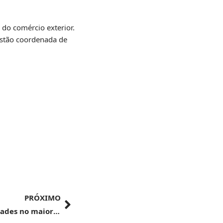
 do comércio exterior.
estão coordenada de
PRÓXIMO
Parque Valongo: mais turismo e oportunidades no maior porto da América Latina