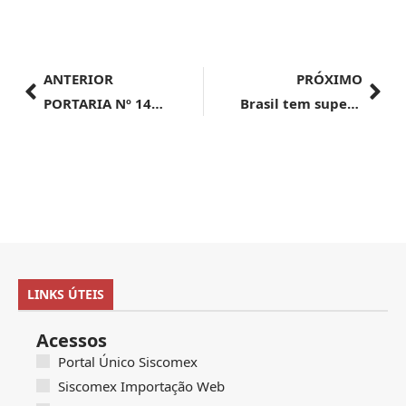
ANTERIOR
PRÓXIMO
PORTARIA Nº 14.564, DE 10 DE MAIO DE 2024
Brasil tem superávit de US$ 31 bi de janeiro à segunda semana de maio
LINKS ÚTEIS
Acessos
Portal Único Siscomex
Siscomex Importação Web