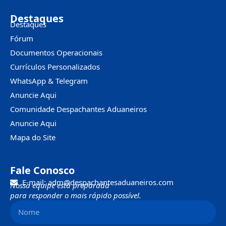
Destaques
Destaques
Fórum
Documentos Operacionais
Currículos Personalizados
WhatsApp & Telegram
Anuncie Aqui
Comunidade Despachantes Aduaneiros
Anuncie Aqui
Mapa do Site
Fale Conosco
E-mail: adm@despachantesaduaneiros.com
Nossa equipe está preparada
para responder o mais rápido possível.