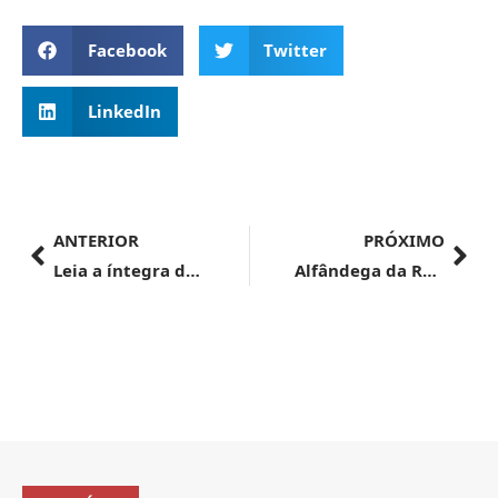
Facebook
Twitter
LinkedIn
ANTERIOR
PRÓXIMO
Leia a íntegra do discurso de Fernando Haddad no evento organizado pelos Emirados Árabes Unidos
Alfândega da Receita Federal do Brasil no Porto de Itaguaí – AVISO DELICITAÇÃO – LEILÃO ELETRÔNICO Nº 717800/005/2024