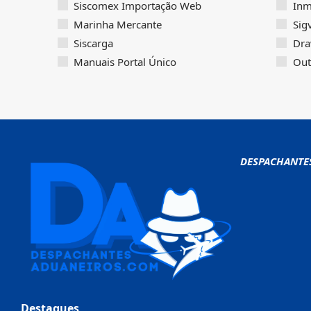
Siscomex Importação Web
Inm
Marinha Mercante
Sig
Siscarga
Dra
Manuais Portal Único
Out
DESPACHANTE
Destaques