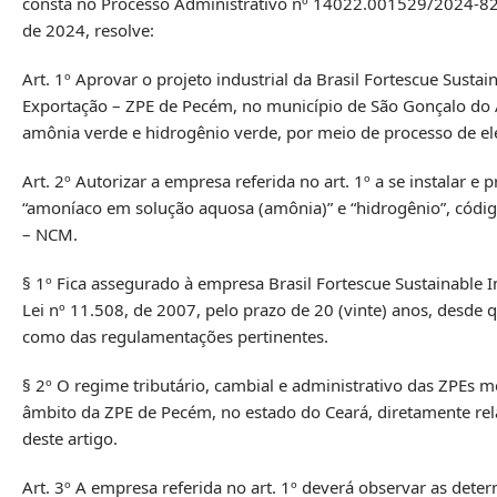
consta no Processo Administrativo nº 14022.001529/2024-82,
de 2024, resolve:
Art. 1º Aprovar o projeto industrial da Brasil Fortescue Sust
Exportação – ZPE de Pecém, no município de São Gonçalo do A
amônia verde e hidrogênio verde, por meio de processo de elet
Art. 2º Autorizar a empresa referida no art. 1º a se instalar
“amoníaco em solução aquosa (amônia)” e “hidrogênio”, cód
– NCM.
§ 1º Fica assegurado à empresa Brasil Fortescue Sustainable In
Lei nº 11.508, de 2007, pelo prazo de 20 (vinte) anos, desde 
como das regulamentações pertinentes.
§ 2º O regime tributário, cambial e administrativo das ZPEs 
âmbito da ZPE de Pecém, no estado do Ceará, diretamente re
deste artigo.
Art. 3º A empresa referida no art. 1º deverá observar as deter