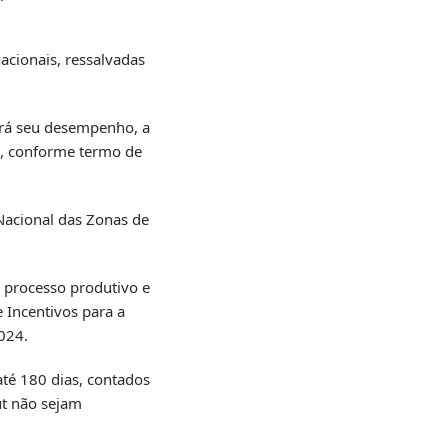
acionais, ressalvadas
iará seu desempenho, a
a, conforme termo de
Nacional das Zonas de
o processo produtivo e
 Incentivos para a
024.
até 180 dias, contados
ut não sejam