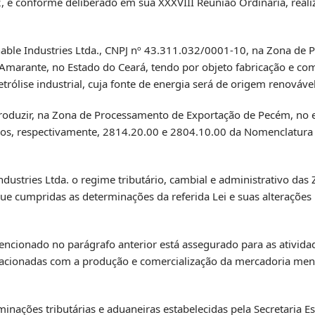
 e conforme deliberado em sua XXXVIII Reunião Ordinária, real
ainable Industries Ltda., CNPJ nº 43.311.032/0001-10, na Zona de
marante, no Estado do Ceará, tendo por objeto fabricação e com
rólise industrial, cuja fonte de energia será de origem renovável
 e produzir, na Zona de Processamento de Exportação de Pecém, no 
igos, respectivamente, 2814.20.00 e 2804.10.00 da Nomenclatu
dustries Ltda. o regime tributário, cambial e administrativo das Z
que cumpridas as determinações da referida Lei e suas alterações
mencionado no parágrafo anterior está assegurado para as ativid
lacionadas com a produção e comercialização da mercadoria me
minações tributárias e aduaneiras estabelecidas pela Secretaria Es