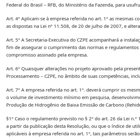
Federal do Brasil – RFB, do Ministério da Fazenda, para usufr
Art. 4º Aplicam-se à empresa referida no art. 1º as mesmas c
as dispostas na Lei nº 11.508, de 20 de julho de 2007, e alter
Art. 5º A Secretaria-Executiva do CZPE acompanhará a instala
fim de assegurar o cumprimento das normas e regulamentos p
compromisso assinado pela empresa.
Art. 6º Quaisquer alterações no projeto aprovado pela prese
Processamento – CZPE, no âmbito de suas competências, inclu
Art. 7º A empresa referida no art. 1º. deverá cumprir os mesm
o volume de investimento mínimo em pesquisa, desenvolviment
Produção de Hidrogênio de Baixa Emissão de Carbono (Rehidro),
§1º Caso o regulamento previsto no § 2º do art. 26 da Lei n.º
a partir da publicação desta Resolução, ou que o índice de 
aplicáveis à empresa referida no art. 1º, tais parâmetros ser