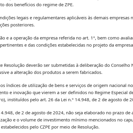
uto dos benefícios do regime de ZPE.
ondições legais e regulamentares aplicáveis às demais empresas n
ações posteriores.
ção e a operação da empresa referida no art. 1º, bem como aval
ertinentes e das condições estabelecidas no projeto da empres
nte Resolução deverão ser submetidas à deliberação do Conselho 
sive a alteração dos produtos a serem fabricados.
os índices de utilização de bens e serviços de origem nacional n
o e inovação que vierem a ser definidos no Regime Especial de
 instituídos pelo art. 26 da Lei n.º 14.948, de 2 de agosto de 2
 14.948, de 2 de agosto de 2024, não seja elaborado no prazo de 
utilização e o volume de investimento mínimo mencionados no cap
ão estabelecidos pelo CZPE por meio de Resolução.