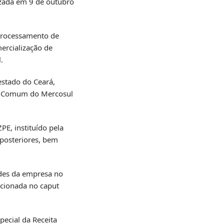
izada em 9 de outubro
 Processamento de
ercialização de
.
estado do Ceará,
ra Comum do Mercosul
PE, instituído pela
 posteriores, bem
ades da empresa no
ncionada no caput
pecial da Receita