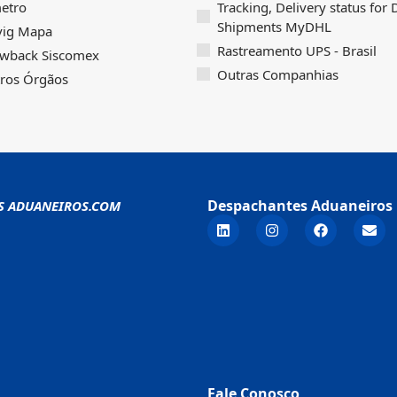
etro
Tracking, Delivery status for
Shipments MyDHL
vig Mapa
Rastreamento UPS - Brasil
wback Siscomex
Outras Companhias
ros Órgãos
Despachantes Aduaneiros 
S ADUANEIROS.COM
Fale Conosco