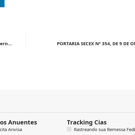
Expansão comercial | Criada no Brasil, associação internacional vai fortalecer a logística e a gestão entre portos mundiais
PORTARIA SECEX Nº 354, DE 9 DE 
os Anuentes
Tracking Cias
icita Anvisa
Rastreando sua Remessa FedE