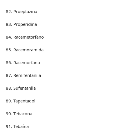
82. Proeptazina
83. Properidina
84. Racemetorfano
85. Racemoramida
86. Racemorfano
87. Remifentanila
88. Sufentanila
89. Tapentadol
90. Tebacona
91. Tebaína