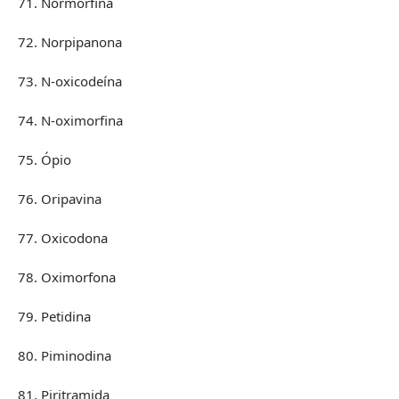
71. Normorfina
72. Norpipanona
73. N-oxicodeína
74. N-oximorfina
75. Ópio
76. Oripavina
77. Oxicodona
78. Oximorfona
79. Petidina
80. Piminodina
81. Piritramida