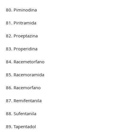
80. Piminodina
81. Piritramida
82. Proeptazina
83. Properidina
84. Racemetorfano
85. Racemoramida
86. Racemorfano
87. Remifentanila
88. Sufentanila
89. Tapentadol