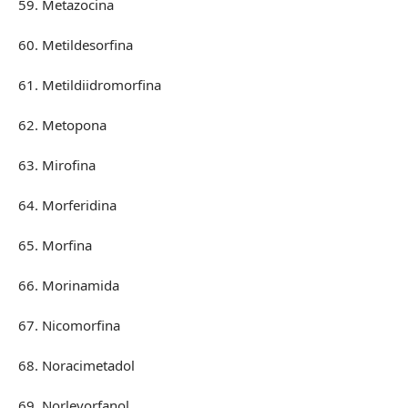
59. Metazocina
60. Metildesorfina
61. Metildiidromorfina
62. Metopona
63. Mirofina
64. Morferidina
65. Morfina
66. Morinamida
67. Nicomorfina
68. Noracimetadol
69. Norlevorfanol