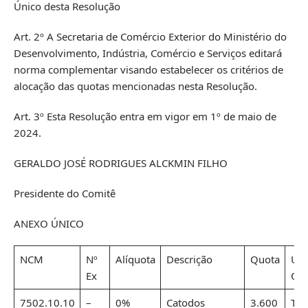
Único desta Resolução
Art. 2º A Secretaria de Comércio Exterior do Ministério do
Desenvolvimento, Indústria, Comércio e Serviços editará
norma complementar visando estabelecer os critérios de
alocação das quotas mencionadas nesta Resolução.
Art. 3º Esta Resolução entra em vigor em 1º de maio de
2024.
GERALDO JOSÉ RODRIGUES ALCKMIN FILHO
Presidente do Comitê
ANEXO ÚNICO
NCM
Nº
Alíquota
Descrição
Quota
Uni
Ex
Qu
7502.10.10
–
0%
Catodos
3.600
Ton