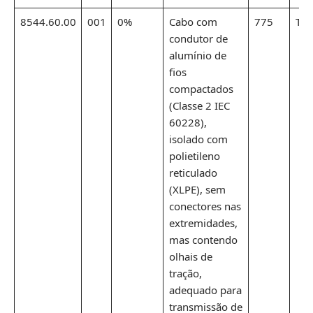
8544.60.00
001
0%
Cabo com
775
Ton
condutor de
alumínio de
fios
compactados
(Classe 2 IEC
60228),
isolado com
polietileno
reticulado
(XLPE), sem
conectores nas
extremidades,
mas contendo
olhais de
tração,
adequado para
transmissão de