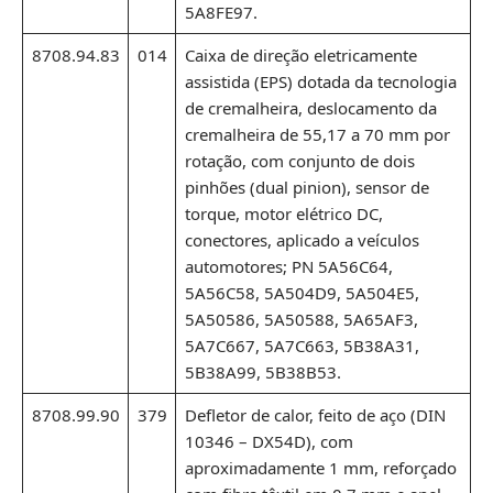
5A8FE97.
8708.94.83
014
Caixa de direção eletricamente
assistida (EPS) dotada da tecnologia
de cremalheira, deslocamento da
cremalheira de 55,17 a 70 mm por
rotação, com conjunto de dois
pinhões (dual pinion), sensor de
torque, motor elétrico DC,
conectores, aplicado a veículos
automotores; PN 5A56C64,
5A56C58, 5A504D9, 5A504E5,
5A50586, 5A50588, 5A65AF3,
5A7C667, 5A7C663, 5B38A31,
5B38A99, 5B38B53.
8708.99.90
379
Defletor de calor, feito de aço (DIN
10346 – DX54D), com
aproximadamente 1 mm, reforçado