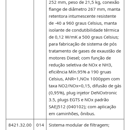
252 mm, peso de 21,5 kg, conexão
flange de diâmetro 267 mm, manta
retentora intumescente resistente
de -40 a 960 graus Celsius, manta
isolante de condutibilidade térmica
de 0,12 W/mK a 500 graus Celsius;
para fabricação de sistema de pós
tratamento de gases de exaustão de
motores Diesel; com função de
redução seletiva de NOx e NH3,
eficiência Mín.95% a 190 gruas
Celsius, ANR=1,NOx 1000ppm com
taxa NO2/NOx=0,15, difusão de gás
(0,95%), plug injetor DeNOxtronic
3.5, plugs EGTS e NOx padrão
SAEJ512 (040102); com aplicação
em caminhões, ônibus.
8421.32.00
014
Sistema modular de filtragem;