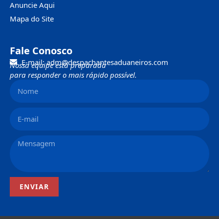
Anuncie Aqui
Mapa do Site
Fale Conosco
E-mail: adm@despachantesaduaneiros.com
Nossa equipe está preparada
para responder o mais rápido possível.
ENVIAR