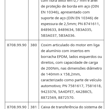
com fibra têxtil em 0,7 mm e anel
de proteção de borda em aço (DIN
EN 10346), apresentado com
suporte de aço (DIN EN 10346) de
espessura de 2,5mm; PN 8741611,
8489633, 8489634, 5B3A035,
5B3A037, 5B3A036.
8708.99.90
380
Coxim articulado do motor em liga
de alumínio com insertos em
borracha EPDM, lados esquerdos ou
direitos, com capacidade de carga
de 200Nm, nas dimensões diâmetro
de 140mm x 158,2mm,
caracterizado como parte de veículo
automotivo; PN 7581617, 7581618,
9423376, 5A4DFE7, 4A2B8C5,
8872569, 8872570.
8708.99.90
381
Caixa de transferência do sistema de