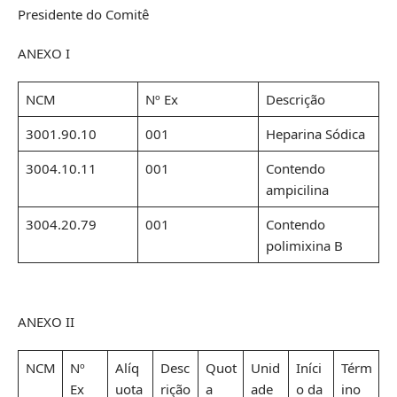
Presidente do Comitê
ANEXO I
NCM
Nº Ex
Descrição
3001.90.10
001
Heparina Sódica
3004.10.11
001
Contendo
ampicilina
3004.20.79
001
Contendo
polimixina B
ANEXO II
NCM
Nº
Alíq
Desc
Quot
Unid
Iníci
Térm
Ex
uota
rição
a
ade
o da
ino