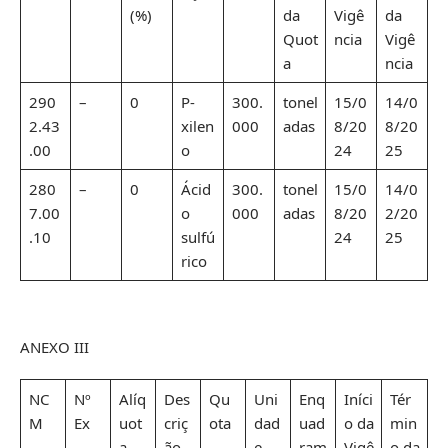
(%)
da
Vigê
da
Quot
ncia
Vigê
a
ncia
290
–
0
P-
300.
tonel
15/0
14/0
2.43
xilen
000
adas
8/20
8/20
.00
o
24
25
280
–
0
Ácid
300.
tonel
15/0
14/0
7.00
o
000
adas
8/20
2/20
.10
sulfú
24
25
rico
ANEXO III
NC
Nº
Alíq
Des
Qu
Uni
Enq
Iníci
Tér
M
Ex
uot
criç
ota
dad
uad
o da
min
a
ão
e
ram
Vigê
o da