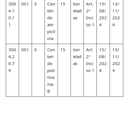
300
001
0
Con
15
ton
Art.
15/
13/
4.1
ten
elad
2º
08/
11/
0.1
do
as
Inci
202
202
1
am
so 1
4
4
picil
ina
300
001
0
Con
15
ton
Art.
15/
13/
4.2
ten
elad
2º
08/
11/
0.7
do
as
Inci
202
202
9
poli
so 1
4
4
mix
ina
B