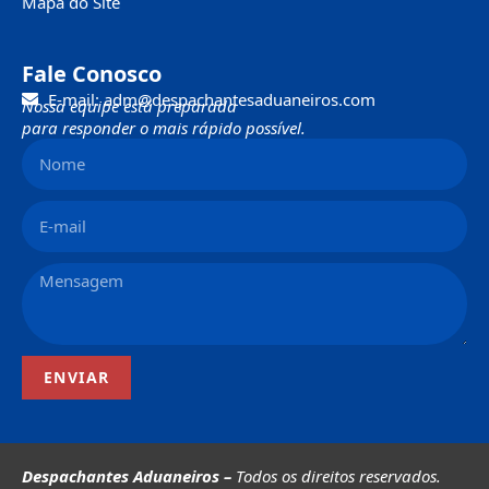
Mapa do Site
Fale Conosco
E-mail: adm@despachantesaduaneiros.com
Nossa equipe está preparada
para responder o mais rápido possível.
ENVIAR
Despachantes Aduaneiros –
Todos os direitos reservados.