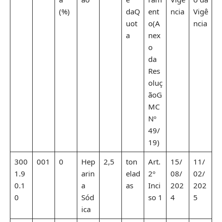
(%)
daQ
ent
ncia
Vigê
uot
o(A
ncia
a
nex
o
da
Res
oluç
ãoG
MC
Nº
49/
19)
300
001
0
Hep
2,5
ton
Art.
15/
11/
1.9
arin
elad
2º
08/
02/
0.1
a
as
Inci
202
202
0
Sód
so 1
4
5
ica