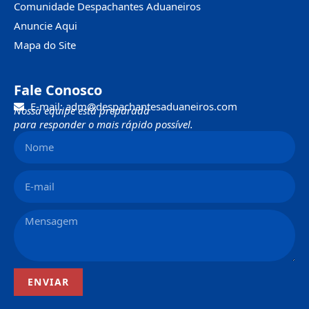
Comunidade Despachantes Aduaneiros
Anuncie Aqui
Mapa do Site
Fale Conosco
E-mail: adm@despachantesaduaneiros.com
Nossa equipe está preparada
para responder o mais rápido possível.
ENVIAR