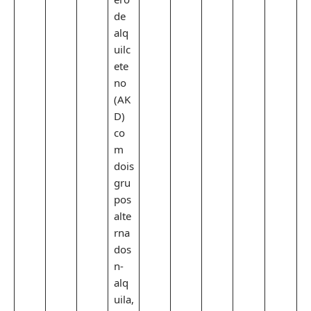
de
alq
uilc
ete
no
(AK
D)
co
m
dois
gru
pos
alte
rna
dos
n-
alq
uila,