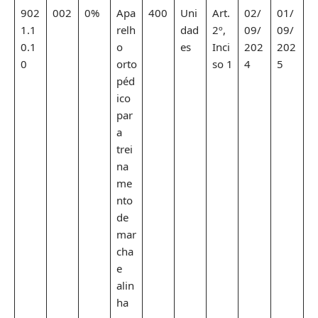
902
002
0%
Apa
400
Uni
Art.
02/
01/
1.1
relh
dad
2º,
09/
09/
0.1
o
es
Inci
202
202
0
orto
so 1
4
5
péd
ico
par
a
trei
na
me
nto
de
mar
cha
e
alin
ha