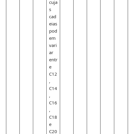
cuja
s
cad
eias
pod
em
vari
ar
entr
e
C12
,
C14
,
C16
,
C18
e
C20