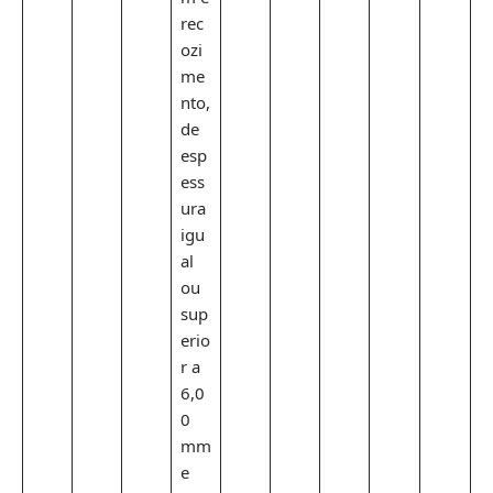
rec
ozi
me
nto,
de
esp
ess
ura
igu
al
ou
sup
erio
r a
6,0
0
mm
e