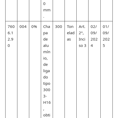
0
mm
.
760
004
0%
Cha
300
Ton
Art.
02/
01/
6.1
pa
elad
2º,
09/
09/
2.9
de
as
Inci
202
202
0
alu
so 3
4
5
mín
io,
de
liga
do
tipo
300
3-
H16
,
obti