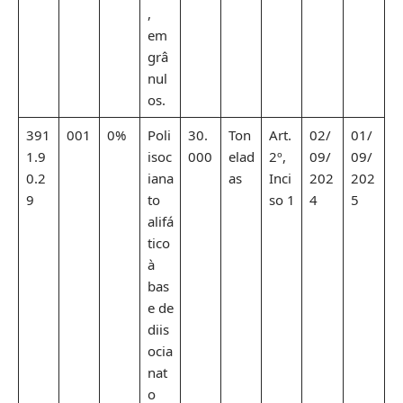
,
em
grâ
nul
os.
391
001
0%
Poli
30.
Ton
Art.
02/
01/
1.9
isoc
000
elad
2º,
09/
09/
0.2
iana
as
Inci
202
202
9
to
so 1
4
5
alifá
tico
à
bas
e de
diis
ocia
nat
o