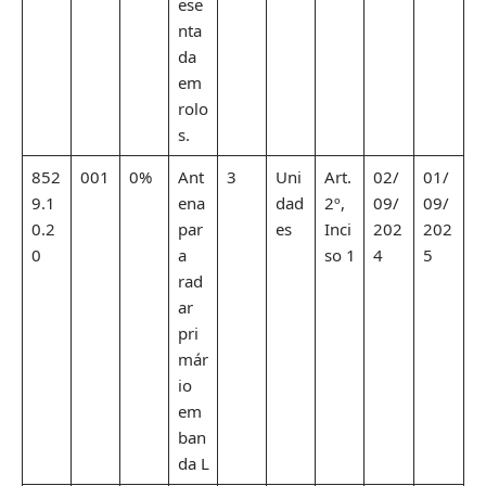
ese
nta
da
em
rolo
s.
852
001
0%
Ant
3
Uni
Art.
02/
01/
9.1
ena
dad
2º,
09/
09/
0.2
par
es
Inci
202
202
0
a
so 1
4
5
rad
ar
pri
már
io
em
ban
da L