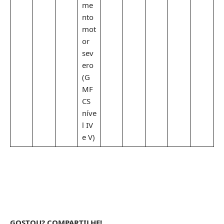
me
nto
mot
or
sev
ero
(G
MF
CS
níve
l IV
e V)
GOSTOU? COMPARTILHE!