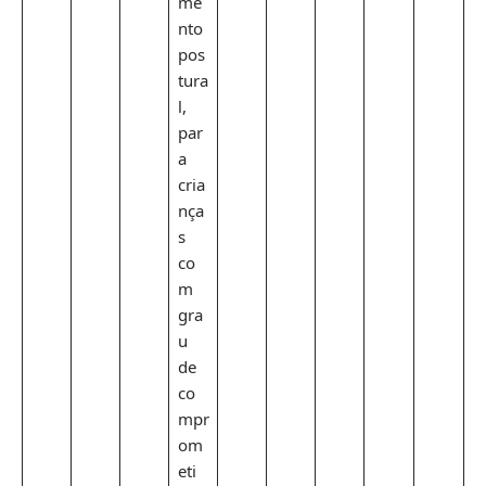
me
nto
pos
tura
l,
par
a
cria
nça
s
co
m
gra
u
de
co
mpr
om
eti