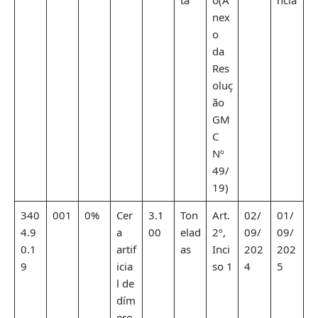
nex
o
da
Res
oluç
ão
GM
C
Nº
49/
19)
340
001
0%
Cer
3.1
Ton
Art.
02/
01/
4.9
a
00
elad
2º,
09/
09/
0.1
artif
as
Inci
202
202
9
icia
so 1
4
5
l de
dím
ero