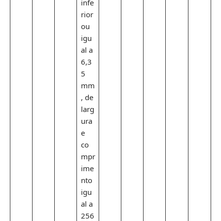
infe
rior
ou
igu
al a
6,3
5
mm
, de
larg
ura
e
co
mpr
ime
nto
igu
al a
256