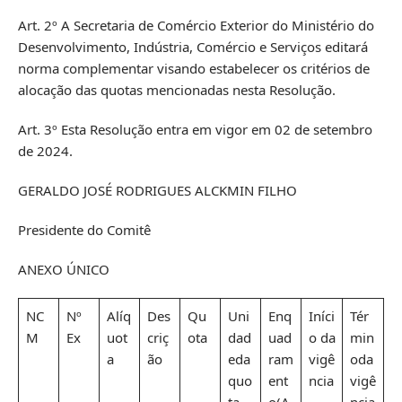
Art. 2º A Secretaria de Comércio Exterior do Ministério do
Desenvolvimento, Indústria, Comércio e Serviços editará
norma complementar visando estabelecer os critérios de
alocação das quotas mencionadas nesta Resolução.
Art. 3º Esta Resolução entra em vigor em 02 de setembro
de 2024.
GERALDO JOSÉ RODRIGUES ALCKMIN FILHO
Presidente do Comitê
ANEXO ÚNICO
NC
Nº
Alíq
Des
Qu
Uni
Enq
Iníci
Tér
M
Ex
uot
criç
ota
dad
uad
o da
min
a
ão
eda
ram
vigê
oda
quo
ent
ncia
vigê
ta
o(A
ncia