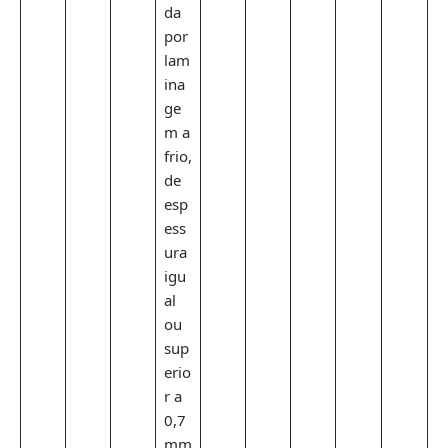
da
por
lam
ina
ge
m a
frio,
de
esp
ess
ura
igu
al
ou
sup
erio
r a
0,7
mm