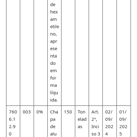
de
hex
am
etile
no,
apr
ese
nta
do
em
for
ma
líqu
ida.
760
003
0%
Cha
150
Ton
Art.
02/
01/
6.1
pa
elad
2º,
09/
09/
2.9
de
as
Inci
202
202
0
alu
so 3
4
5