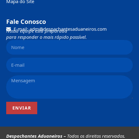
Mapa do Site
Fale Conosco
E-mail: adm@despachantesaduaneiros.com
Nossa equipe está preparada
para responder o mais rápido possível.
ENVIAR
Despachantes Aduaneiros –
Todos os direitos reservados.