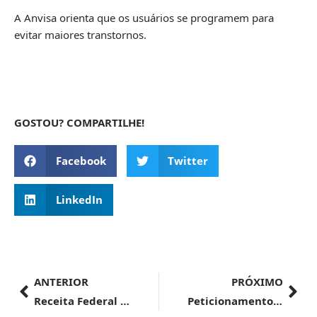
A Anvisa orienta que os usuários se programem para
evitar maiores transtornos.
GOSTOU? COMPARTILHE!
Facebook
Twitter
LinkedIn
ANTERIOR
PRÓXIMO
Receita Federal e Inmetro realizam operação especial “´Pneus importados´”
Peticionamento | Migração de códigos de assuntos para o Sistema Solicita