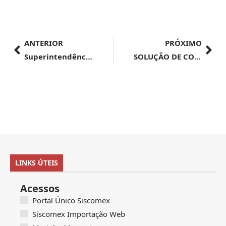
ANTERIOR
PRÓXIMO
Superintendência Regional da Receita Federal do Brasil 9ª Região Fiscal – AVISO DE LICITAÇÃO LEILÃO: ELETRÔNICO LICITAÇÃO: LEILÃO ELETRÔNICO Nº900100/000006/2024
SOLUÇÃO DE CONSULTA Nº 160, DE 14 DE JUNHO DE 2024
LINKS ÚTEIS
Acessos
Portal Único Siscomex
Siscomex Importação Web