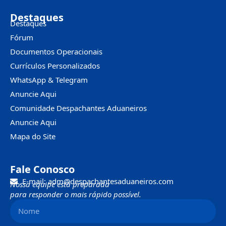
Destaques
Destaques
Fórum
Documentos Operacionais
Currículos Personalizados
WhatsApp & Telegram
Anuncie Aqui
Comunidade Despachantes Aduaneiros
Anuncie Aqui
Mapa do Site
Fale Conosco
E-mail: adm@despachantesaduaneiros.com
Nossa equipe está preparada
para responder o mais rápido possível.