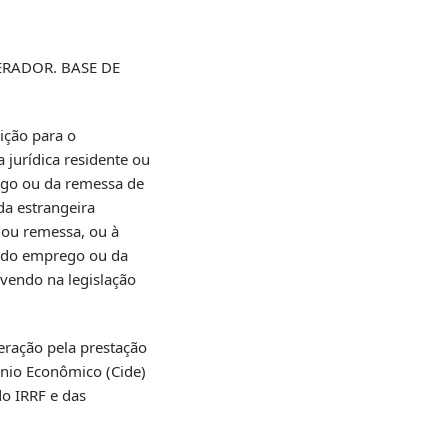
ERADOR. BASE DE
uição para o
 jurídica residente ou
ego ou da remessa de
da estrangeira
 ou remessa, ou à
, do emprego ou da
avendo na legislação
eração pela prestação
ínio Econômico (Cide)
do IRRF e das