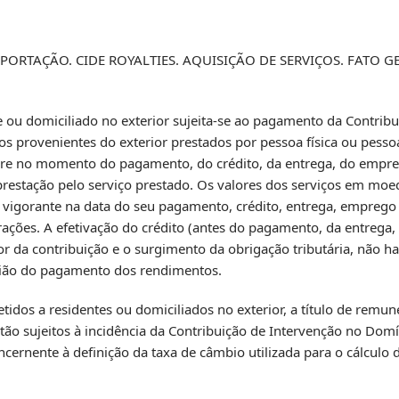
PORTAÇÃO. CIDE ROYALTIES. AQUISIÇÃO DE SERVIÇOS. FATO G
te ou domiciliado no exterior sujeita-se ao pagamento da Contrib
s provenientes do exterior prestados por pessoa física ou pessoa
corre no momento do pagamento, do crédito, da entrega, do empr
prestação pelo serviço prestado. Os valores dos serviços em moe
 vigorante na data do seu pagamento, crédito, entrega, emprego
ações. A efetivação do crédito (antes do pagamento, da entrega
r da contribuição e o surgimento da obrigação tributária, não h
asião do pagamento dos rendimentos.
idos a residentes ou domiciliados no exterior, a título de remun
estão sujeitos à incidência da Contribuição de Intervenção no Dom
cernente à definição da taxa de câmbio utilizada para o cálculo 