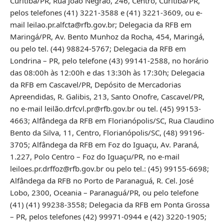
Curitiba/PR, Rua João Negrão, 246, Centro, Curitiba/PR,
pelos telefones (41) 3221-3588 e (41) 3221-3609, ou e-
mail leilao.pr.alfcta@rfb.gov.br; Delegacia da RFB em
Maringá/PR, Av. Bento Munhoz da Rocha, 454, Maringá,
ou pelo tel. (44) 98824-5767; Delegacia da RFB em
Londrina – PR, pelo telefone (43) 99141-2588, no horário
das 08:00h às 12:00h e das 13:30h às 17:30h; Delegacia
da RFB em Cascavel/PR, Depósito de Mercadorias
Apreendidas, R. Galibis, 213, Santo Onofre, Cascavel/PR,
no e-mail leilão.drfcvl.pr@rfb.gov.br ou tel. (45) 99153-
4663; Alfândega da RFB em Florianópolis/SC, Rua Claudino
Bento da Silva, 11, Centro, Florianópolis/SC, (48) 99196-
3705; Alfândega da RFB em Foz do Iguaçu, Av. Paraná,
1.227, Polo Centro – Foz do Iguaçu/PR, no e-mail
leiloes.pr.drffoz@rfb.gov.br ou pelo tel.: (45) 99155-6698;
Alfândega da RFB no Porto de Paranaguá, R. Cel. José
Lobo, 2300, Oceania – Paranaguá/PR, ou pelo telefone
(41) (41) 99238-3558; Delegacia da RFB em Ponta Grossa
– PR, pelos telefones (42) 99971-0944 e (42) 3220-1905;