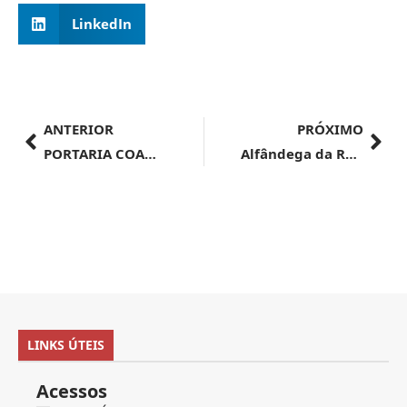
LinkedIn
ANTERIOR
PRÓXIMO
PORTARIA COANA Nº 155, DE 10 DE JULHO DE 2024 – RETIFICAÇÃO
Alfândega da Receita Federal do Brasil no Aeroporto Internacional de SãoPaulo/Guarulhos – AVISO DE LICITAÇÃO – LEILÃO ELETRÔNICO Nº80100/000002/2024
LINKS ÚTEIS
Acessos