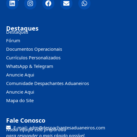
Destaques
Destaques
Fórum
Documentos Operacionais
Currículos Personalizados
WhatsApp & Telegram
Anuncie Aqui
Comunidade Despachantes Aduaneiros
Anuncie Aqui
Mapa do Site
Fale Conosco
E-mail: adm@despachantesaduaneiros.com
Nossa equipe está preparada
para responder o mais rápido possível.