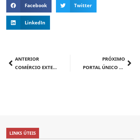
Facebook
Twitter
LinkedIn
ANTERIOR
PRÓXIMO
COMÉRCIO EXTERIOR | Mapa atinge marca histórica com 200 novos mercados para o agro brasileiro em 20 meses
PORTAL ÚNICO DE COMÉRCIO EXTERIOR | Brasil e China buscam integração de sistemas para facilitar comércio bilateral
LINKS ÚTEIS