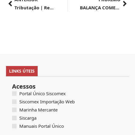
Tributação | Receita amplia regularização de débitos tributários decorrentes de decisões favoráveis no Carf
BALANÇA COMERCIAL | 3ª semana de agosto tem superávit de US$ 1,37 bi no comércio exterior
LINKS ÚTEIS
Acessos
Portal Único Siscomex
Siscomex Importação Web
Marinha Mercante
Siscarga
Manuais Portal Único