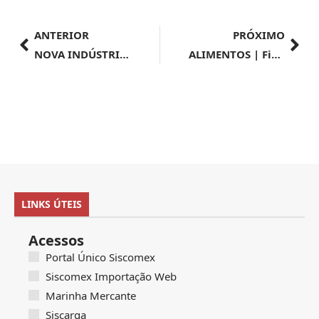
ANTERIOR
PRÓXIMO
NOVA INDÚSTRIA BRASIL | Programa Mover já tem 121 empresas habilitadas, diz Alckmin
ALIMENTOS | Fique atento! Novas regras para regularização de alimentos entram em vigor
LINKS ÚTEIS
Acessos
Portal Único Siscomex
Siscomex Importação Web
Marinha Mercante
Siscarga