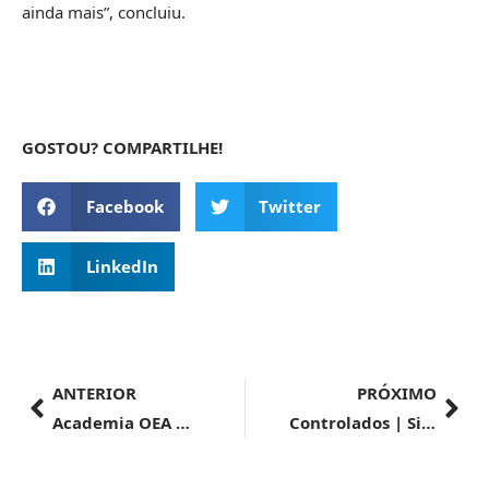
ainda mais”, concluiu.
GOSTOU? COMPARTILHE!
Facebook
Twitter
LinkedIn
ANTERIOR
PRÓXIMO
Academia OEA promove capacitação sobre Operações Indiretas
Controlados | Sistema NDS será atualizado nesta terça-feira (3/9)