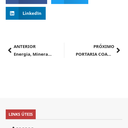
LinkedIn
ANTERIOR
PRÓXIMO
Energia, Minerais e Combustíveis | Alexandre Silveira garante declaração conjunta inédita de países pela transição energética
PORTARIA COANA Nº 164, DE 12 DE SETEMBRO DE 2024
LINKS ÚTEIS