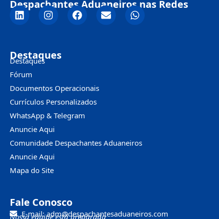
Despachantes Aduaneiros nas Redes
Destaques
Destaques
Fórum
Documentos Operacionais
Currículos Personalizados
WhatsApp & Telegram
Anuncie Aqui
Comunidade Despachantes Aduaneiros
Anuncie Aqui
Mapa do Site
Fale Conosco
E-mail: adm@despachantesaduaneiros.com
Nossa equipe está preparada