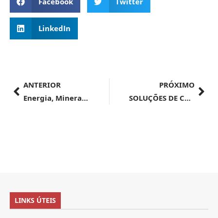
Facebook
Twitter
LinkedIn
ANTERIOR
PRÓXIMO
Energia, Minerais e Combustíveis | Brasil adere à iniciativa internacional que lidera esforços para captura de carbono
SOLUÇÕES DE CONSULTAS Nº 98.260 a 98.340
LINKS ÚTEIS