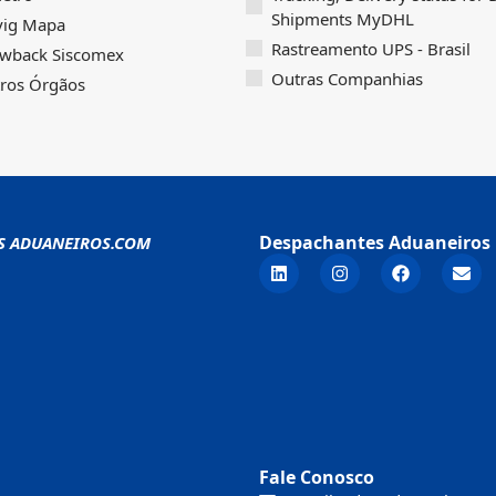
Shipments MyDHL
vig Mapa
Rastreamento UPS - Brasil
wback Siscomex
Outras Companhias
ros Órgãos
Despachantes Aduaneiros 
S ADUANEIROS.COM
Fale Conosco