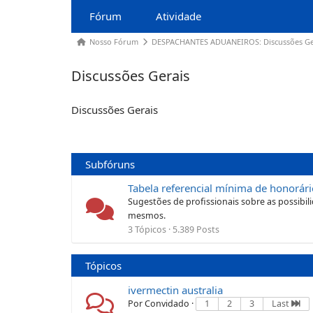
Fórum
Atividade
Nosso Fórum
DESPACHANTES ADUANEIROS: Discussões Ge
Discussões Gerais
Discussões Gerais
Subfóruns
Tabela referencial mínima de honorári
Sugestões de profissionais sobre as possibi
mesmos.
3 Tópicos · 5.389 Posts
Tópicos
ivermectin australia
Por Convidado ·
1
2
3
Last