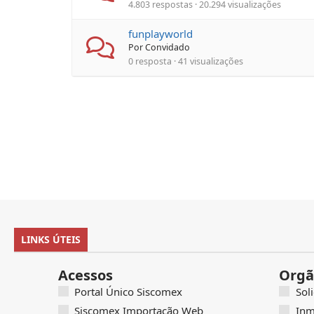
4.803 respostas · 20.294 visualizações
funplayworld
Por Convidado
0 resposta · 41 visualizações
LINKS ÚTEIS
Acessos
Orgã
Portal Único Siscomex
Sol
Siscomex Importação Web
Inm