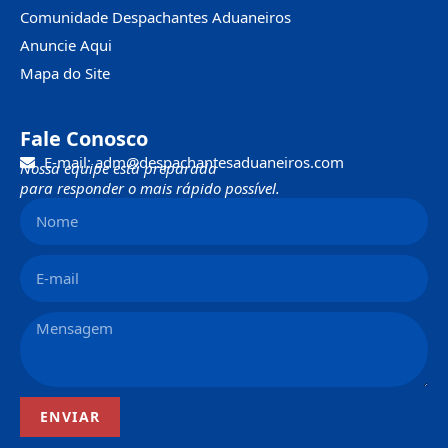
Comunidade Despachantes Aduaneiros
Anuncie Aqui
Mapa do Site
Fale Conosco
E-mail: adm@despachantesaduaneiros.com
Nossa equipe está preparada
para responder o mais rápido possível.
ENVIAR