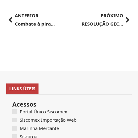
ANTERIOR
PRÓXIMO
Combate à pirataria e proteção da propriedade intelectual são prioridades no governo
RESOLUÇÃO GECEX Nº 633, DE 8 DE AGOSTO DE 2024
LINKS ÚTEIS
Acessos
Portal Único Siscomex
Siscomex Importação Web
Marinha Mercante
Siscarga