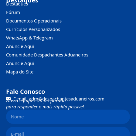
Destaques
Destaques
Fórum
Documentos Operacionais
Currículos Personalizados
WhatsApp & Telegram
Anuncie Aqui
Comunidade Despachantes Aduaneiros
Anuncie Aqui
Mapa do Site
Fale Conosco
E-mail: adm@despachantesaduaneiros.com
Nossa equipe está preparada
para responder o mais rápido possível.