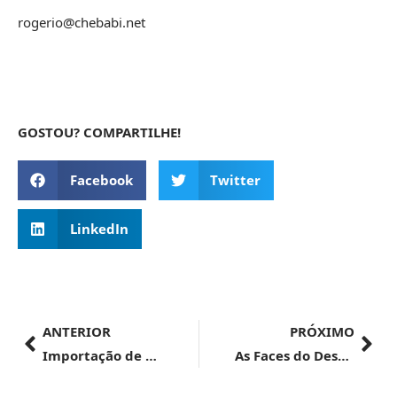
rogerio@chebabi.net
GOSTOU? COMPARTILHE!
Facebook
Twitter
LinkedIn
ANTERIOR
PRÓXIMO
Importação de Medicamentos: O que não aprendemos com a Pandemia
As Faces do Despachante Aduaneiro